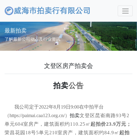
最新拍卖
了解最新公司动态及行业资讯
文登区房产拍卖会
拍卖
公告
我公司定于
2022年
8
月
1
9日9:00在中拍平台
（https://paimai.caa123.org.cn/）
拍卖
文登区昆嵛南路
93号2
单元604室房产，建筑面积约110.25㎡
起拍价
23.9万元
；
荣昌花园
18号5单元210室房产，建筑面积约84.9㎡
起拍